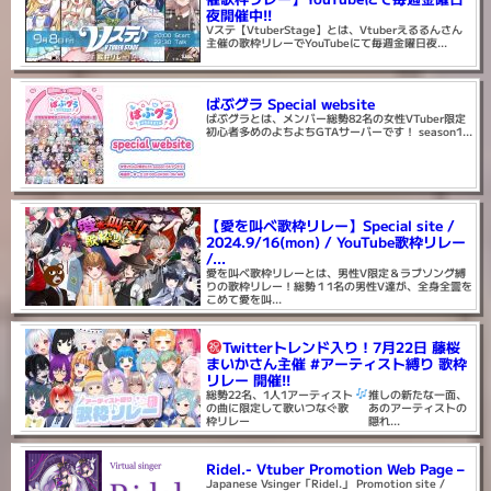
夜開催中!!
Vステ【VtuberStage】とは、Vtuberえるるんさん
主催の歌枠リレーでYouTubeにて毎週金曜日夜...
ばぶグラ Special website
ばぶグラとは、メンバー総勢82名の女性VTuber限定
初心者多めのよちよちGTAサーバーです！ season1...
【愛を叫べ歌枠リレー】Special site /
2024.9/16(mon) / YouTube歌枠リレー
/...
愛を叫べ歌枠リレーとは、男性V限定＆ラブソング縛
りの歌枠リレー！総勢１1名の男性V達が、全身全霊を
こめて愛を叫...
Twitterトレンド入り！7月22日 藤桜
まいかさん主催 #アーティスト縛り 歌枠
リレー 開催!!
総勢22名、1人1アーティスト
推しの新たな一面、
の曲に限定して歌いつなぐ歌
あのアーティストの
枠リレー
隠れ...
Ridel.- Vtuber Promotion Web Page –
Japanese Vsinger「Ridel.」 Promotion site /