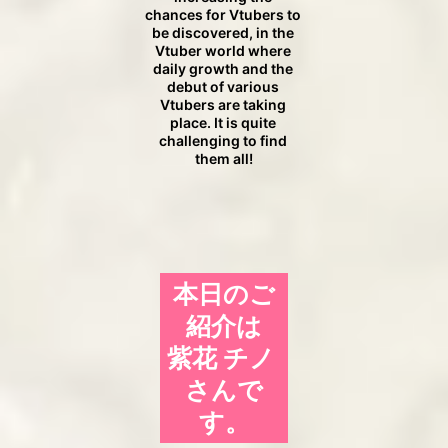
chances for Vtubers to 
be discovered, in the 
Vtuber world where 
daily growth and the 
debut of various 
Vtubers are taking 
place. It is quite 
challenging to find 
them all!
本日のご
紹介は

紫花 チノ 
さんで
す
。