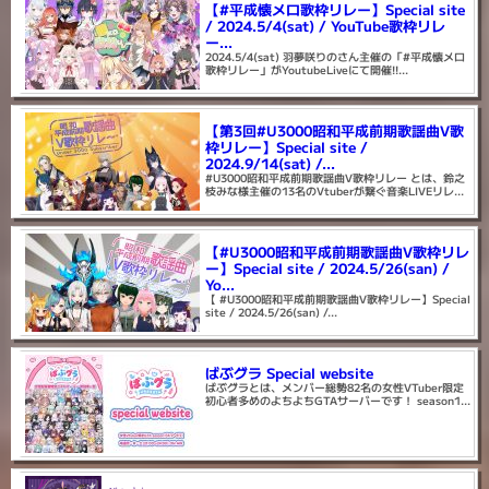
【#平成懐メロ歌枠リレー】Special site
/ 2024.5/4(sat) / YouTube歌枠リレ
ー...
2024.5/4(sat) 羽夢咲りのさん主催の「#平成懐メロ
歌枠リレー」がYoutubeLiveにて開催!!...
【第3回#U3000昭和平成前期歌謡曲V歌
枠リレー】Special site /
2024.9/14(sat) /...
#U3000昭和平成前期歌謡曲V歌枠リレー とは、鈴之
枝みな様主催の13名のVtuberが繋ぐ音楽LIVEリレ...
【#U3000昭和平成前期歌謡曲V歌枠リレ
ー】Special site / 2024.5/26(san) /
Yo...
【 #U3000昭和平成前期歌謡曲V歌枠リレー】Special
site / 2024.5/26(san) /...
ばぶグラ Special website
ばぶグラとは、メンバー総勢82名の女性VTuber限定
初心者多めのよちよちGTAサーバーです！ season1...