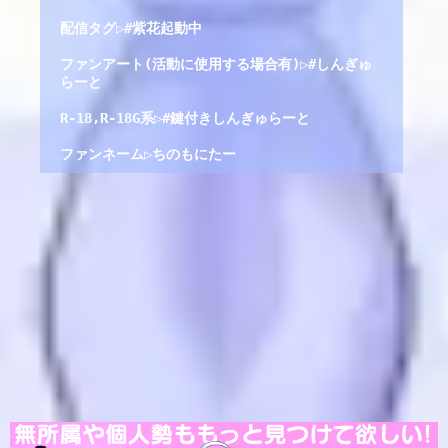
配信タグ▷#紫花起動中
ファンアート(活動に使用する場合有)▷#しんぎゅ
らーと
R-18,R-18G系▷#鍵付きしんぎゅらーと
ファンネーム▷ちのもにたー