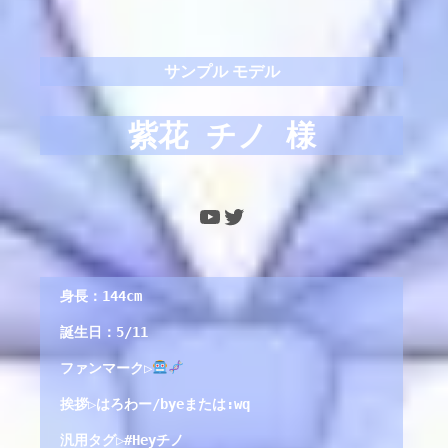
サンプル モデル
紫花 チノ
 様
YouTube
Twitter
身長：144cm
誕生日：5/11
ファンマーク▷
挨拶▷はろわー/byeまたは:wq
汎用タグ▷#Heyチノ