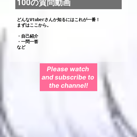
100の質問動画
どんなVtuberさんか知るにはこれが一番！

まずはここから。

・自己紹介
・一問一答

など
Please watch 
and subscribe to 
the channel!