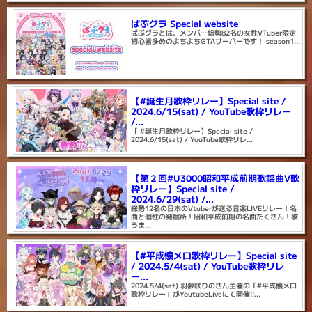
ばぶグラ Special website
ばぶグラとは、メンバー総勢82名の女性VTuber限定
初心者多めのよちよちGTAサーバーです！ season1...
【#誕生月歌枠リレー】Special site /
2024.6/15(sat) / YouTube歌枠リレー
/...
【 #誕生月歌枠リレー】Special site /
2024.6/15(sat) / YouTube歌枠リレ...
【第２回#U3000昭和平成前期歌謡曲V歌
枠リレー】Special site /
2024.6/29(sat) /...
総勢12名の日本のVtuberが送る音楽LIVEリレー！名
曲と個性の発掘所！昭和平成前期の名曲たくさん！歌
うま...
【#平成懐メロ歌枠リレー】Special site
/ 2024.5/4(sat) / YouTube歌枠リレ
ー...
2024.5/4(sat) 羽夢咲りのさん主催の「#平成懐メロ
歌枠リレー」がYoutubeLiveにて開催!!...