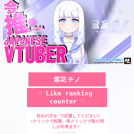
紫花 チノ
♡ Like ranking 
counter ♡
 好みの方を♡で応援してください!
▽クリックで投票、再クリックで取り消
しが出来ます▽ 