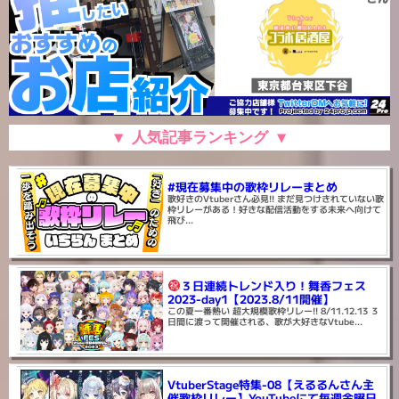
▼ 人気記事ランキング ▼
#現在募集中の歌枠リレーまとめ
歌好きのVtuberさん必見!! まだ見つけきれていない歌
枠リレーがある！好きな配信活動をする未来へ向けて
飛び...
３日連続トレンド入り！舞香フェス
2023-day1【2023.8/11開催】
この夏一番熱い 超大規模歌枠リレー!! 8/11.12.13 ３
日間に渡って開催される、歌が大好きなVtube...
VtuberStage特集-08【えるるんさん主
催歌枠リレー】YouTubeにて毎週金曜日