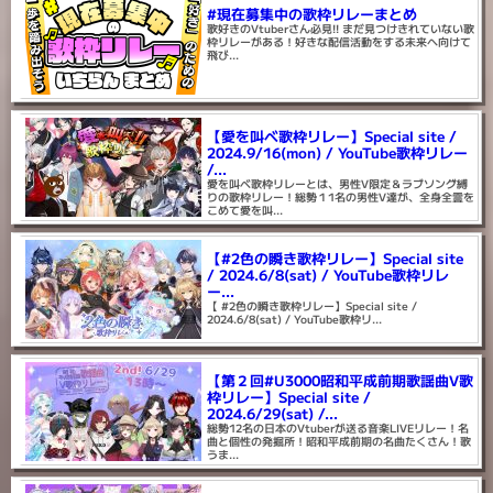
#現在募集中の歌枠リレーまとめ
歌好きのVtuberさん必見!! まだ見つけきれていない歌
枠リレーがある！好きな配信活動をする未来へ向けて
飛び...
【愛を叫べ歌枠リレー】Special site /
2024.9/16(mon) / YouTube歌枠リレー
/...
愛を叫べ歌枠リレーとは、男性V限定＆ラブソング縛
りの歌枠リレー！総勢１1名の男性V達が、全身全霊を
こめて愛を叫...
【#2色の瞬き歌枠リレー】Special site
/ 2024.6/8(sat) / YouTube歌枠リレ
ー...
【 #2色の瞬き歌枠リレー】Special site /
2024.6/8(sat) / YouTube歌枠リ...
【第２回#U3000昭和平成前期歌謡曲V歌
枠リレー】Special site /
2024.6/29(sat) /...
総勢12名の日本のVtuberが送る音楽LIVEリレー！名
曲と個性の発掘所！昭和平成前期の名曲たくさん！歌
うま...