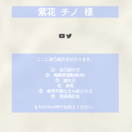
紫花 チノ
 様
YouTube
Twitter
ここに自己紹介文が入ります。
①　自己紹介文

②　掲載希望動画URL

③　誕生日

④　身長

⑤　使用可能な立ち絵とロゴ

⑥　英語表記名

をTwitterDMでお伝えください。