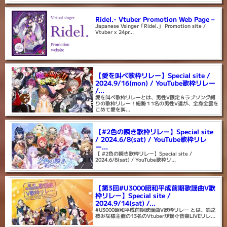
Ridel.- Vtuber Promotion Web Page –
Japanese Vsinger「Ridel.」 Promotion site /
Vtuber x 24pr...
【愛を叫べ歌枠リレー】Special site /
2024.9/16(mon) / YouTube歌枠リレー
/...
愛を叫べ歌枠リレーとは、男性V限定＆ラブソング縛
りの歌枠リレー！総勢１1名の男性V達が、全身全霊を
こめて愛を叫...
【#2色の瞬き歌枠リレー】Special site
/ 2024.6/8(sat) / YouTube歌枠リレ
ー...
【 #2色の瞬き歌枠リレー】Special site /
2024.6/8(sat) / YouTube歌枠リ...
【第3回#U3000昭和平成前期歌謡曲V歌
枠リレー】Special site /
2024.9/14(sat) /...
#U3000昭和平成前期歌謡曲V歌枠リレー とは、鈴之
枝みな様主催の13名のVtuberが繋ぐ音楽LIVEリレ...