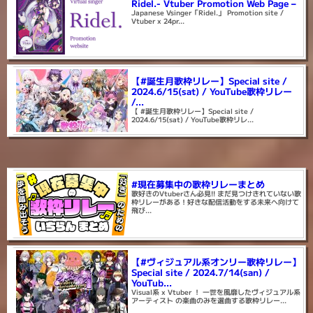
Ridel.- Vtuber Promotion Web Page –
Japanese Vsinger「Ridel.」 Promotion site /
Vtuber x 24pr...
【#誕生月歌枠リレー】Special site /
2024.6/15(sat) / YouTube歌枠リレー
/...
【 #誕生月歌枠リレー】Special site /
2024.6/15(sat) / YouTube歌枠リレ...
#現在募集中の歌枠リレーまとめ
歌好きのVtuberさん必見!! まだ見つけきれていない歌
枠リレーがある！好きな配信活動をする未来へ向けて
飛び...
【#ヴィジュアル系オンリー歌枠リレー】
Special site / 2024.7/14(san) /
YouTub...
Visual系 x Vtuber ！ 一世を風靡したヴィジュアル系
アーティスト の楽曲のみを選曲する歌枠リレー...