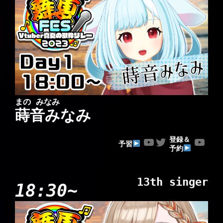
まの みなみ
蒔音みなみ
YouTube
Twitter
YouTube
登録＆
予習
予約
13th singer
18:30~