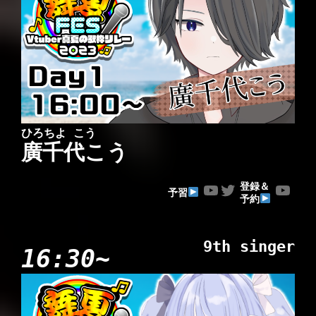
ひろちよ こう
廣千代こう
YouTube
Twitter
YouTube
登録＆
予習
予約
9th singer
16:30~