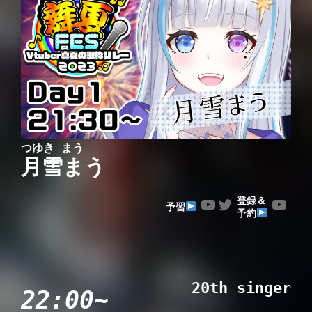
つゆき まう
月雪まう
YouTube
Twitter
YouTube
登録＆
予習
予約
20th singer
22:00~