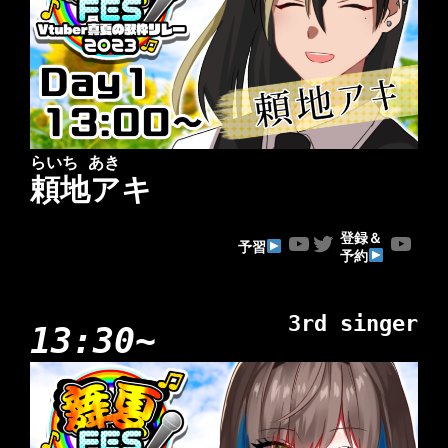
らいち あき
頼地アキ
YouTube
Twitter
YouTube
登録＆
予習
予約
3rd singer
13:30~