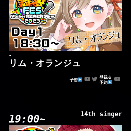
-
リム・オランジュ
YouTube
Twitter
YouTube
登録＆
予習
予約
14th singer
19:00~