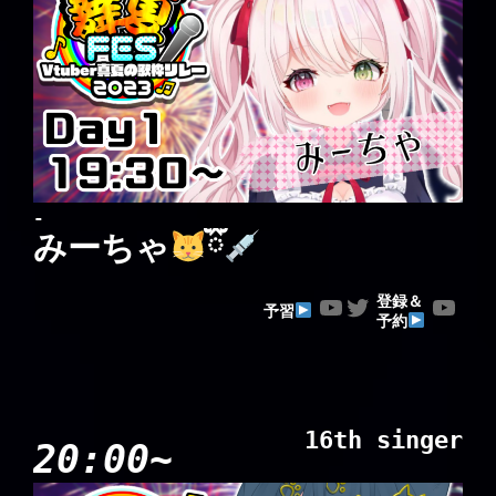
-
みーちゃ
ྀི
YouTube
Twitter
YouTube
登録＆
予習
予約
16th singer
20:00~