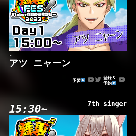
-
アツ ニャーン
YouTube
Twitter
YouTube
登録＆
予習
予約
7th singer
15:30~