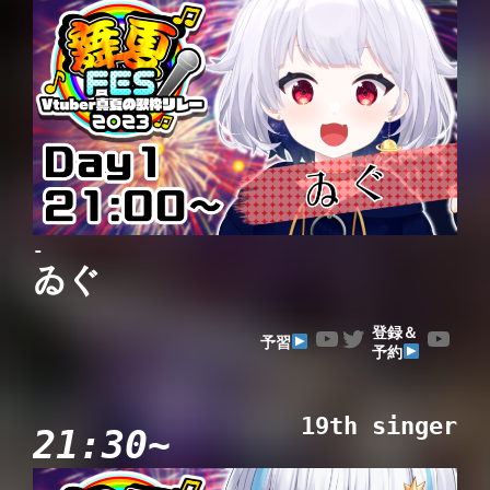
-
ゐぐ
YouTube
Twitter
YouTube
登録＆
予習
予約
19th singer
21:30~