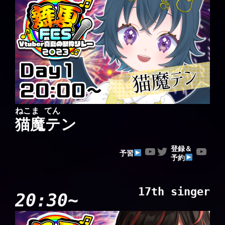
ねこま てん
猫魔テン
YouTube
Twitter
YouTube
登録＆
予習
予約
17th singer
20:30~