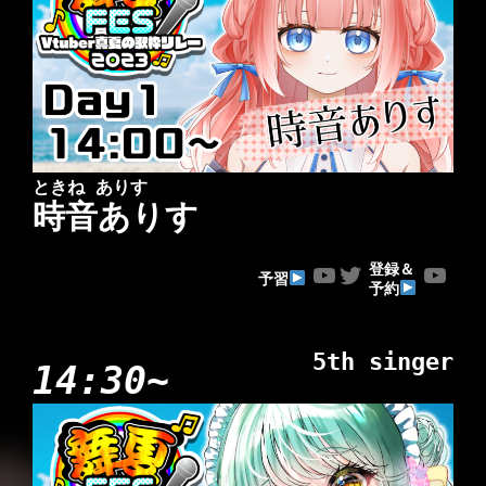
ときね ありす
時音ありす
YouTube
Twitter
YouTube
登録＆
予習
予約
5th singer
14:30~