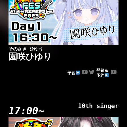
そのさき ひゆり
園咲ひゆり
YouTube
Twitter
YouTube
登録＆
予習
予約
10th singer
17:00~