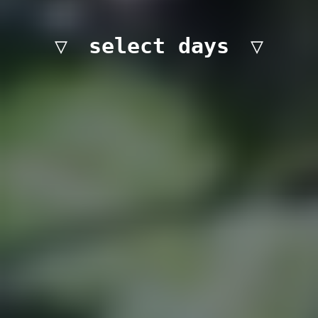
▽　select days　▽