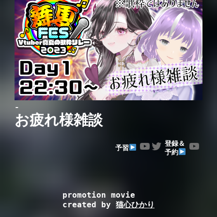
-
お疲れ様雑談
YouTube
Twitter
YouTube
登録＆
予習
予約
promotion movie
created by 
猫心ひかり