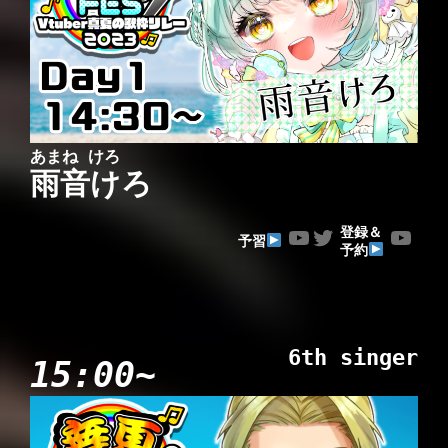
あまね けろ
雨音けろ
YouTube
Twitter
YouTube
登録＆
予習
予約
6th singer
15:00~