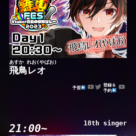
あすか れお(やばお)
飛鳥レオ
YouTube
Twitter
YouTube
登録＆
予習
予約
18th singer
21:00~