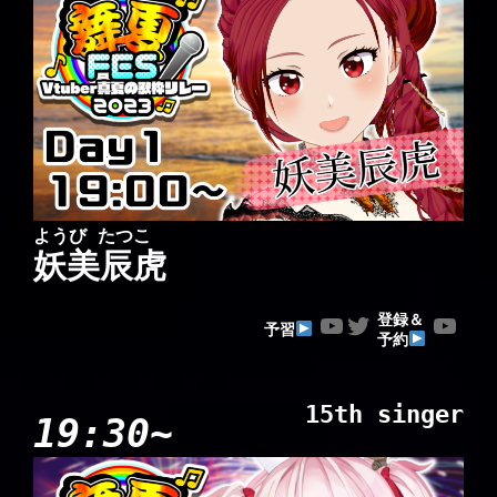
ようび たつこ
妖美辰虎
YouTube
Twitter
YouTube
登録＆
予習
予約
15th singer
19:30~