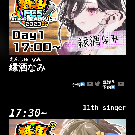
えんじゅ なみ
縁酒なみ
YouTube
Twitter
YouTube
登録＆
予習
予約
11th singer
17:30~