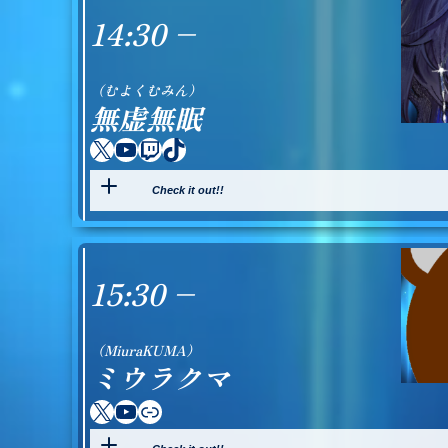
14:30 –
（むよくむみん）
無虚無眠
X
YouTube
Twitch
TikTok
Check it out!!
15:30 –
（MiuraKUMA）
ミウラクマ
X
YouTube
Link