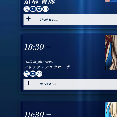
京墓 宵海
X
YouTube
Dropbox
Link
Check it out!!
18:30 –
（alicia_alterosa）
アリシア・アルテローザ
X
YouTube
Link
Check it out!!
19:30 –