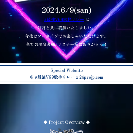
2024.6/9(san)
#最強V69歌枠リレー
は
好評と共に終演いたしました。
今後はアーカイブでお楽しみいただけます。
全ての出演者様/リスナー様にありがとう！
Special Website
©
#最強V69歌枠リレー
x 24projp.com
◆ Project Overview ◆