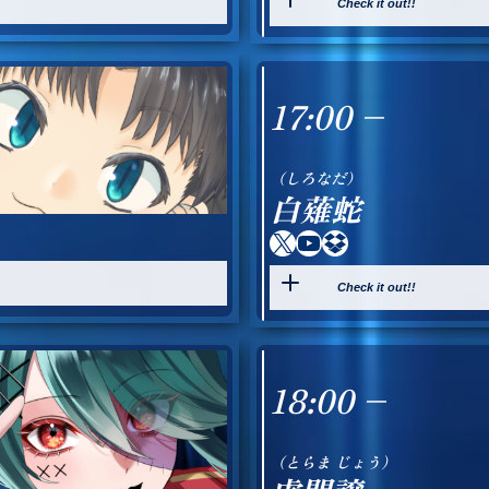
Check it out!!
17:00 –
（しろなだ）
白薙蛇
X
YouTube
Dropbox
Check it out!!
18:00 –
（とらま じょう）