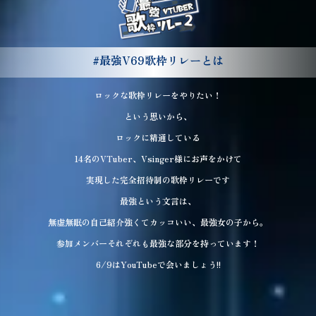
#最強V69歌枠リレー
とは
ロックな歌枠リレーをやりたい！
という思いから、
ロックに精通している
14名のVTuber、Vsinger様にお声をかけて
実現した完全招待制の歌枠リレーです
最強という文言は、
無虚無眠の自己紹介強くてカッコいい、最強女の子から。
参加メンバーそれぞれも最強な部分を持っています！
6/9はYouTubeで会いましょう!!