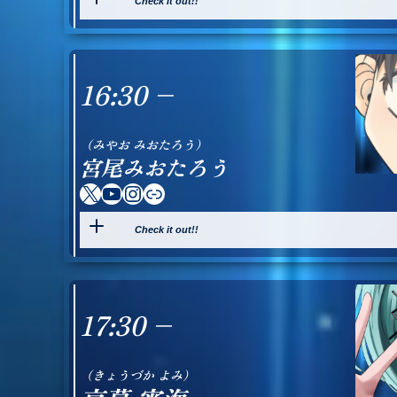
Check it out!!
16:30 –
（みやお みおたろう）
宮尾みおたろう
X
YouTube
Instagram
Link
Check it out!!
17:30 –
（きょうづか よみ）