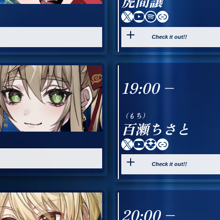
虎間譲
X
YouTube
Spotify
Link
Check it out!!
19:00 –
（
もち
）
百瀬ちさと
X
YouTube
Dropbox
Link
Check it out!!
20:00 –