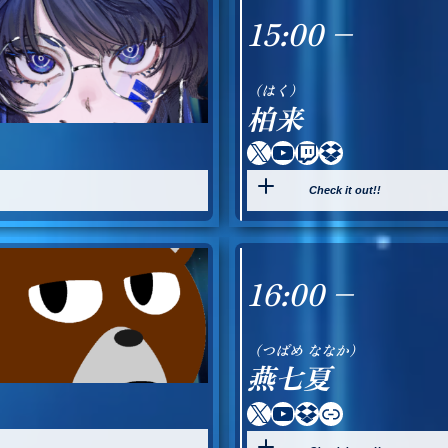
15:00 –
（はく）
柏来
X
YouTube
Twitch
Dropbox
Check it out!!
16:00 –
（つばめ ななか）
燕七夏
X
YouTube
Dropbox
Link