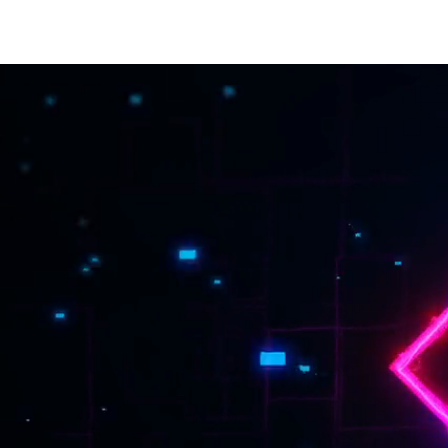
内
容
を
ス
キ
ッ
プ