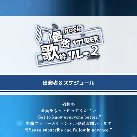
出演者＆スケジュール
敬称略
全員をもっと知ってください
“Get to know everyone better.”
事前フォローとチャンネル登録お願いします
“Please subscribe and follow in advance.”