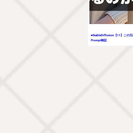
■StableDiffusion【1
Prompt検証