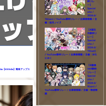
枠リレ
ー】
Special
site /
2024.6/
16(san) / YouTube歌枠リレー / 出演者情報 / 主
催：如月ノイズ
【#誕生
月歌枠リ
レー】
Special
site /
2024.6/
15(sat)
/ YouTube歌枠リレー / 出演者情報 / 主催：みた
にみく
【#最強
V69歌枠
ite【AVAide】簡単アップス
リレー】
Special
site /
2024.6/
9(san) /
YouTube歌枠リレー / 出演者情報 / 主催：無虚無
眠