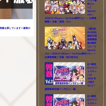
ンリー歌
枠リレ
ー】
Special
site /
2024.9/15(san) / YouTube歌枠リレー / 出演者
情報 / 主催：音頭・ルゥ
【第3回
1】この元画像を探しています＋服装の
#U3000
昭和平成
前期歌謡
曲V歌枠
リレー】
Special
site / 2024.9/14(sat) / YouTube歌枠リレー /
出演者情報 / 主催：鈴之枝みな
#バ美肉
ロックフ
ェスティ
バル
2024 を
ご紹介
Vol.2！
運営委員会様インタビュー編
#バ美肉
ロックフ
ェスティ