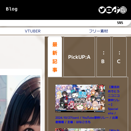
Twitter
YouTube
TikTok
Instagram
e
Blog
SNS 
VTUBER
フリー素材
最
新
：
：
PickUP:A
記
B
C
事
【復活お
めでとう
ニコニコ
歌枠リレ
ー】
Special
site /
2024.10/27(san) / YouTube歌枠リレー / 出演
者情報 / 主催：はなごろも
【和とな