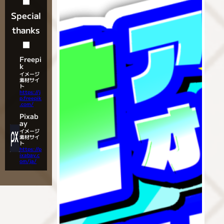
■
Special
thanks
■
Freepi
k
イメージ
素材サイ
ト
https://j
p.freepik
.com/
Pixab
ay
イメージ
素材サイ
ト
https://p
ixabay.c
om/ja/