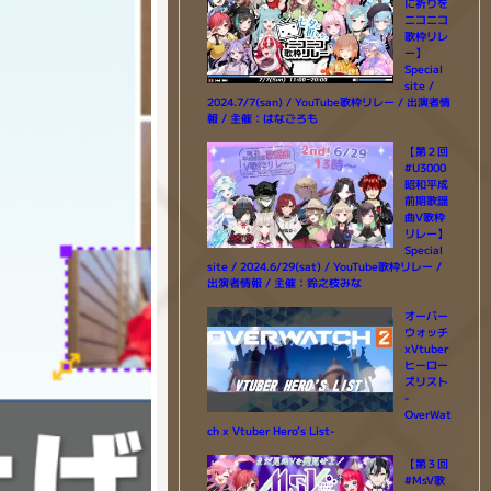
に祈りを
ニコニコ
歌枠リレ
ー】
Special
site /
2024.7/7(san) / YouTube歌枠リレー / 出演者情
報 / 主催：はなごろも
【第２回
#U3000
昭和平成
前期歌謡
曲V歌枠
リレー】
Special
site / 2024.6/29(sat) / YouTube歌枠リレー /
出演者情報 / 主催：鈴之枝みな
オーバー
ウォッチ
xVtuber
ヒーロー
ズリスト
-
OverWat
ch x Vtuber Hero’s List-
【第３回
#MsV歌