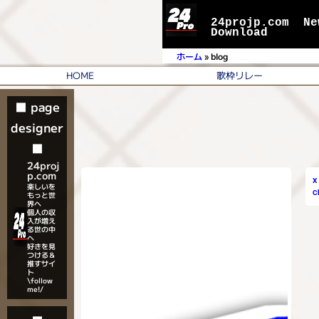
24projp.com
Ne
Download
ホーム
»
blog
HOME
歌枠リレー
■ page
designer
■
24proj
p.com
X
楽しいを
C
もっと世
界へ
個人の収
入が増え
る世の中
へ
好きを見
つける＆
推すサイ
ト
\follow
me!/