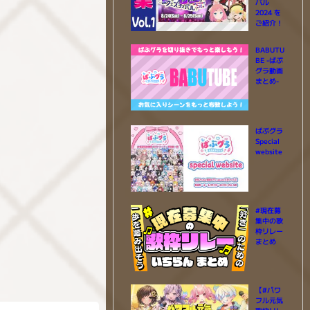
バル
2024 を
ご紹介！
BABUTU
BE -ばぶ
グラ動画
まとめ-
ばぶグラ
Special
website
#現在募
集中の歌
枠リレー
まとめ
【#パワ
フル元気