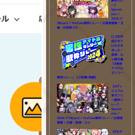
歌枠リレ
ー】
Special
site /
2024.7/
28(san) / YouTube歌枠リレー / 出演者情報 / 主
催：伏見野うた
ロゴを作
成させて
いただき
ました！
音頭・ル
ゥ様主催
「#男性
アイドル
オンリー
歌枠リレー」【ご依頼/実績】
【#ヴィ
ジュアル
系オンリ
ー歌枠リ
レー】
Special
site /
2024.7/14(san) / YouTube歌枠リレー / 出演者
情報 / 主催：音頭・ルゥ
【#七夕