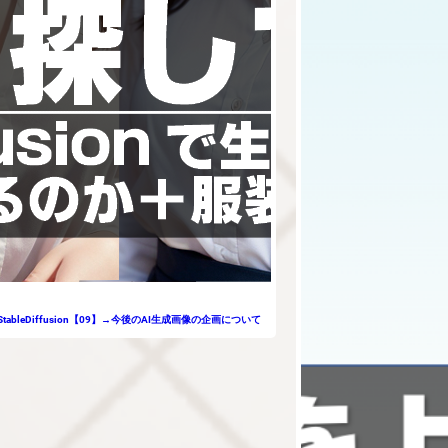
StableDiffusion【09】→今後のAI生成画像の企画について