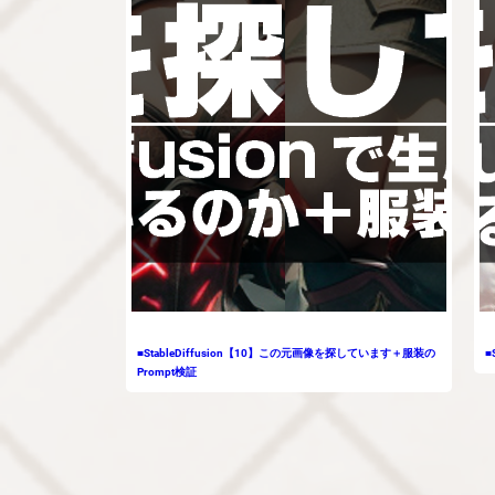
■StableDiffusion【10】この元画像を探しています＋服装の
■
Prompt検証