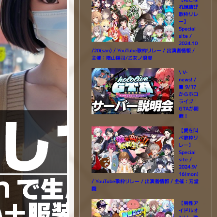
れ縁結び
歌枠リレ
ー】
Special
site /
2024.10
/20(san) / YouTube歌枠リレー / 出演者情報 /
主催：陰山陽司/乙女ノ浪漫
\ V-
news! /
■ 9/17
からホロ
ライブ
GTAが開
催！
【愛を叫
べ歌枠リ
レー】
Special
site /
2024.9/
16(mon)
/ YouTube歌枠リレー / 出演者情報 / 主催：刃堂
朧
【男性ア
イドルオ