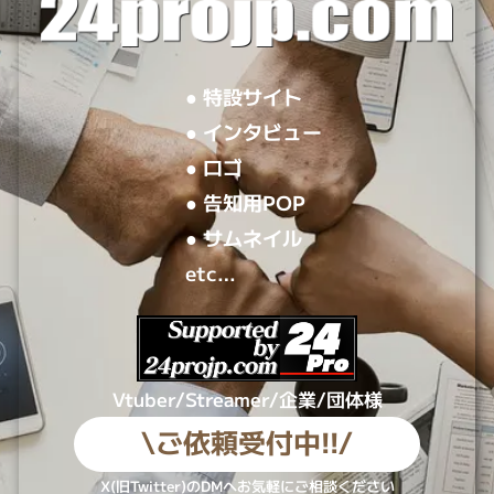
● 特設サイト
● インタビュー
● ロゴ
● 告知用POP
● サムネイル
etc…
Vtuber/Streamer/企業/団体様
\ご依頼受付中!!/
X(旧Twitter)のDMへお気軽にご相談ください