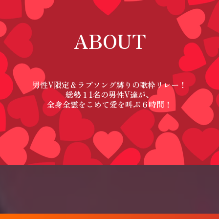
ABOUT
男性V限定＆ラブソング縛りの歌枠リレー！
総勢１1名の男性V達が、
全身全霊をこめて愛を叫ぶ６時間！