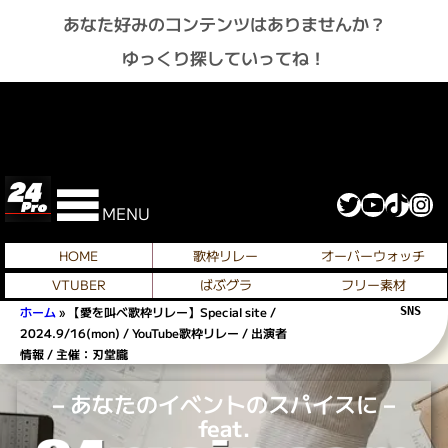
あなた好みのコンテンツはありませんか？
ゆっくり探していってね！
Twitter
YouTube
TikTok
Instagram
MENU
HOME
歌枠リレー
オーバーウォッチ
VTUBER
ばぶグラ
フリー素材
ホーム
»
【愛を叫べ歌枠リレー】Special site /
SNS 
2024.9/16(mon) / YouTube歌枠リレー / 出演者
情報 / 主催：刃堂朧
– あなたのイベントのスパイスに –
feat.