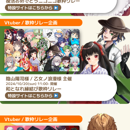
復活おめでとうニコニコ歌枠リレー
特設サイトはこちらから
Vtuber / 歌枠リレー企画
陰山陽司
様 /
乙女ノ浪漫
様 主催
2024/10/20(sun) 11:00- 開催
和となれ縁結び歌枠リレー
特設サイトはこちらから
Vtuber / 歌枠リレー企画