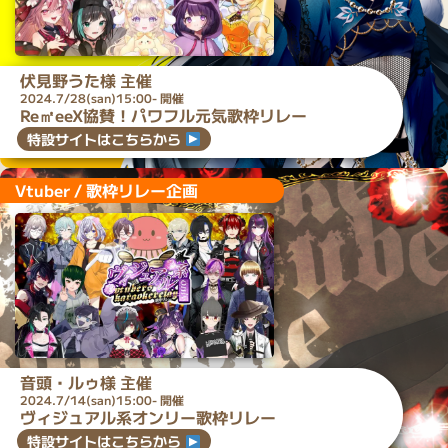
伏見野うた
様 主催
2024.7/28(san)15:00- 開催
Re㎡eeX協賛！パワフル元気歌枠リレー
特設サイトはこちらから
Vtuber / 歌枠リレー企画
音頭・ルゥ
様 主催
2024.7/14(san)15:00- 開催
ヴィジュアル系オンリー歌枠リレー
特設サイトはこちらから