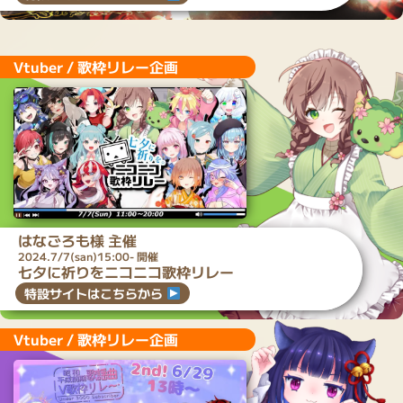
Vtuber / 歌枠リレー企画
はなごろも
様 主催
2024.7/7(san)15:00- 開催
七夕に祈りをニコニコ歌枠リレー
特設サイトはこちらから
Vtuber / 歌枠リレー企画