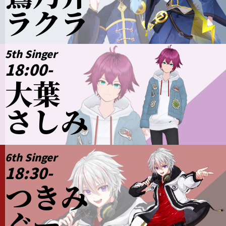
ラクラ
5th Singer
18:00-
大葉
さしみ
6th Singer
18:30-
つきみ
ぐー、