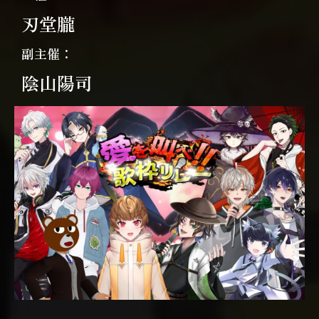
刃堂朧
副主催：
陰山陽司