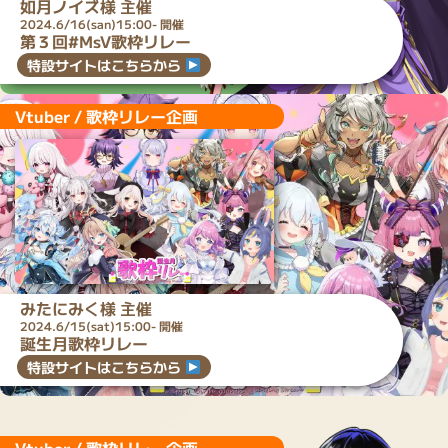
如月ノイズ
様 主催
2024.6/16(san)15:00- 開催
第３回#MsV歌枠リレー
特設サイトはこちらから
Vtuber / 歌枠リレー企画
みたにみく
様 主催
2024.6/15(sat)15:00- 開催
誕生月歌枠リレー
特設サイトはこちらから