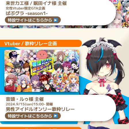
来世カエ
様 /
眠田イナ
様 主催
女性Vtuber限定GTA企画
ばぶグラ -season1-
特設サイトはこちらから
Vtuber / 歌枠リレー企画
音頭・ルゥ
様 主催
2024.9/15(san)15:00- 開催
男性アイドルオンリー歌枠リレー
特設サイトはこちらから