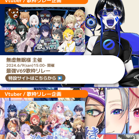
Vtuber / 歌枠リレー企画
無虚無眠
様 主催
2024.6/9(san)15:00- 開催
最強V69歌枠リレー
特設サイトはこちらから
Vtuber / 歌枠リレー企画