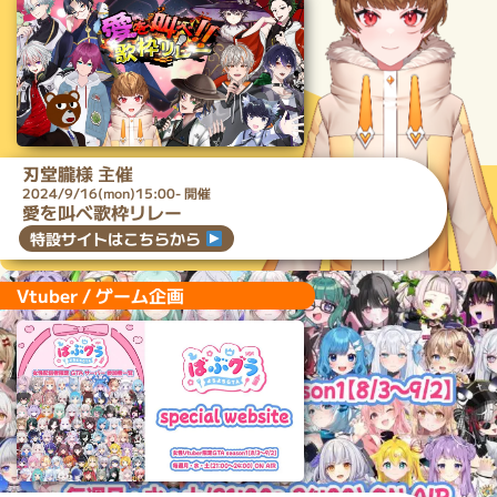
刃堂朧
様 主催
2024/9/16(mon)15:00- 開催
愛を叫べ歌枠リレー
特設サイトはこちらから
Vtuber / ゲーム企画