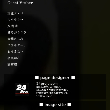
Guest Vtuber
珀龍シェバ
ミウラクマ
八咫 空
鷲乃井ラクラ
大葉さしみ
つきみぐー、
おうるない
羽風ゆん
高宮煌
■ page designer ■
24projp.com
楽しいをもっと世界へ
個人の収入が増える世の中へ
好きを見つける＆推すサイト
\follow me!/
■ image site ■