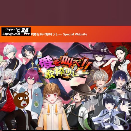
内
容
を
ス
#愛を叫べ歌枠リレー Special Website
キ
ッ
プ