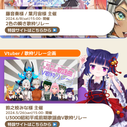
藤音奏
様 /
葉月宙
様 主催
2024.6/8(sat)15:00- 開催
2色の瞬き歌枠リレー
特設サイトはこちらから
Vtuber / 歌枠リレー企画
鈴之枝みな
様 主催
2024.5/26(san)15:00- 開催
U3000昭和平成前期歌謡曲V歌枠リレー
特設サイトはこちらから