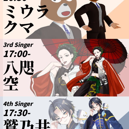
ミウラ
クマ
3rd Singer
17:00-
八咫
空
4th Singer
17:30-
鷲乃井