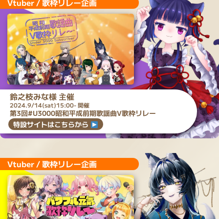
Vtuber / 歌枠リレー企画
鈴之枝みな
様 主催
2024.9/14(sat)15:00- 開催
第3回#U3000昭和平成前期歌謡曲V歌枠リレー
特設サイトはこちらから
Vtuber / 歌枠リレー企画