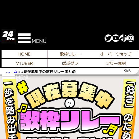
Twitter
YouTube
TikTok
Instagram
MENU
HOME
歌枠リレー
オーバーウォッチ
VTUBER
ばぶグラ
フリー素材
ホーム
»
#現在募集中の歌枠リレーまとめ
SNS 
MENU