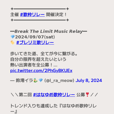
(@boro_werewolf)
July 28, 2024
✦━━━━━━━━━━━━✦
主催
#歌枠リレー
開催決定！
✦━━━━━━━━━━━━✦
━𝘽𝙧𝙚𝙖𝙠 𝙏𝙝𝙚 𝙇𝙞𝙢𝙞𝙩 𝙈𝙪𝙨𝙞𝙘 𝙍𝙚𝙡𝙖𝙮━
𝟮𝟬𝟮𝟰/𝟬𝟵/𝟬𝟳(𝘀𝗮𝘁)
#ブレリミ歌リレー
歩いてきた道、全てが今に繋がる。
自分の限界を超えたいという
熱い出演者を全公募！…
pic.twitter.com/2PhGyBKUEx
— 鈴澪イラ
(@I_ra_meow)
July 8, 2024
＼＼第二回
#はなゆめ歌枠リレー
公募
／／