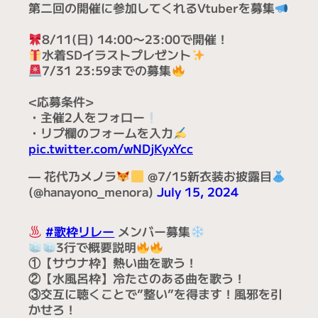
トレンド入りも達成した『はなゆめ歌枠リレ
ー』
第二回の開催に参加してくれるVtuberを募集
8/11(日) 14:00〜23:00で開催！
水着SDイラストプレゼント
7/31 23:59までの募集
<応募条件>
・主催2人をフォロー
・リプ欄のフォームを入力
pic.twitter.com/wNDjKyxYcc
— 花代乃メノラ
@7/15新衣装お披露目
(@hanayono_menora)
July 15, 2024
#歌枠リレー
メンバー募集
3行で概要説明
①【サウナ枠】熱い曲を歌う！