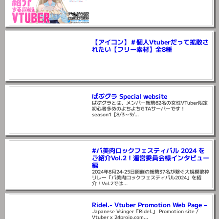
■ 天乃 まの さん【今日見たい個人勢
Vtuberさんをご紹介！】
【アイコン】＃個人Vtuberだって拡散さ
れたい【フリー素材】全8種
ばぶグラ Special website
ばぶグラとは、メンバー総勢82名の女性VTuber限定
初心者多めのよちよちGTAサーバーです！
season1【8/3～9/...
#バ美肉ロックフェスティバル 2024 を
ご紹介Vol.2！運営委員会様インタビュー
編
2024年8月24-25日開催の総勢37名が繋ぐ大規模歌枠
リレー「バ美肉ロックフェスティバル2024」を紹
介！Vol.2では...