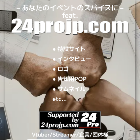
#現在募集中の歌枠リレーまとめ
歌好きのVtuberさん必見!! まだ見つけきれていない歌
枠リレーがある！好きな配信活動をする未来へ向けて
飛び込もう！
■StableDiffusion【08】→実写日本人
男性編【02】
【背景】APEX LIVE【フリー素材】全3
種
【愛を叫べ歌枠リレー】Special site /
2024.9/16(mon) / YouTube歌枠リレー
/ 出演者情報 / 主催：刃...
愛を叫べ歌枠リレーとは、男性V限定＆ラブソング縛
りの歌枠リレー！総勢１1名の男性V達が、全身全霊を
こめて愛を叫ぶ６時間！