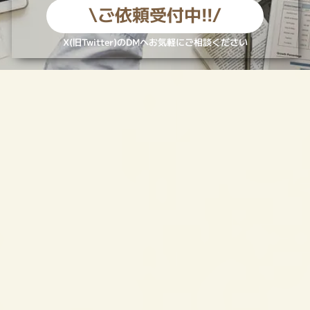
【型紙】YouTubeバナーサイズ合わせ用
【フリー素材】
X（旧Twitter）「@24pro_official」のフォローと
ページ内ポストのリツイートでご利用いただけるフリ
ー素...
【第２回#U3000昭和平成前期歌謡曲V歌
枠リレー】Special site /
2024.6/29(sat) / YouTube歌枠リレー...
総勢12名の日本のVtuberが送る音楽LIVEリレー！名
曲と個性の発掘所！昭和平成前期の名曲たくさん！歌
うま＆超個性的なV...
【#2色の瞬き歌枠リレー】Special site
/ 2024.6/8(sat) / YouTube歌枠リレー
/ 出演者情報 / 主催：...
【 #2色の瞬き歌枠リレー】Special site /
2024.6/8(sat) / YouTube歌枠リレー / 出演...
【#平成懐メロ歌枠リレー】Special site
/ 2024.5/4(sat) / YouTube歌枠リレー
/ 出演者情報 / 主催：...
2024.5/4(sat) 羽夢咲りのさん主催の「#平成懐メロ
歌枠リレー」がYoutubeLiveにて開催!! 出演者情報
を...