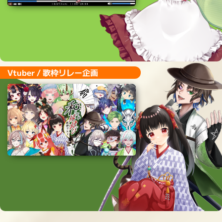
● インタビュー
● ロゴ
● 告知用POP
● サムネイル
etc…
Vtuber/Streamer/企業/団体様
\ご依頼受付中!!/
X(旧Twitter)のDMへお気軽にご相談ください