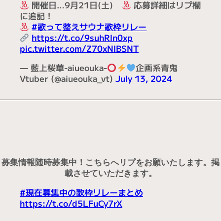
②【水風呂枠】冷たさのある曲を歌う！
③交互に聴くことで”整い”を得ます！風邪を引
かせろ！
開催日…9月21日(土)
応募詳細はリプ欄
に追記！
#歌って整えサウナ歌枠リレー
https://t.co/9suhRln0xp
pic.twitter.com/Z70xNlBSNT
— 藍上桜華-aiueouka-
企画系青鬼
Vtuber (@aiueouka_vt)
July 13, 2024
募集情報随時募集中！こちらへリプをお願いたします。掲
載させていただきます。