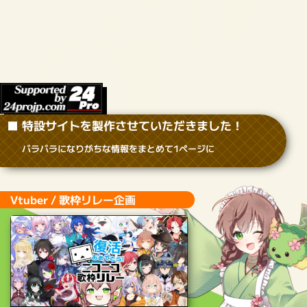
Twitter
YouTube
TikTok
Instagram
MENU
HOME
歌枠リレー
オーバーウォッチ
VTUBER
ばぶグラ
フリー素材
ホーム
»
#現在募集中の歌枠リレーまとめ
SNS 
– あなたのイベントのスパイスに –
feat.
● 特設サイト