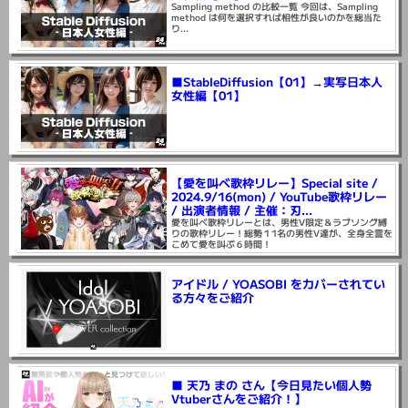
■StableDiffusion【04】→実写日本人
女性編【04】
Sampling method の比較一覧 今回は、Sampling
method は何を選択すれば相性が良いのかを総当た
り...
■StableDiffusion【01】→実写日本人
女性編【01】
【愛を叫べ歌枠リレー】Special site /
2024.9/16(mon) / YouTube歌枠リレー
/ 出演者情報 / 主催：刃...
愛を叫べ歌枠リレーとは、男性V限定＆ラブソング縛
りの歌枠リレー！総勢１1名の男性V達が、全身全霊を
こめて愛を叫ぶ６時間！
アイドル / YOASOBI をカバーされてい
る方々をご紹介