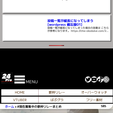
Ridel.- Vtuber Promotion Web Page –
Japanese Vsinger「Ridel.」 Promotion site /
Vtuber x 24projp.com...
投稿一覧が縦長になってしまう
[wordpress 備忘録01]
投稿一覧が縦長になってしまった場合の改善は こちら
が参考になります。 https://chie-okodukai.com/2...
■StableDiffusion【04】→実写日本人
女性編【04】
Sampling method の比較一覧 今回は、Sampling
method は何を選択すれば相性が良いのかを総当た
り...
■StableDiffusion【01】→実写日本人
女性編【01】