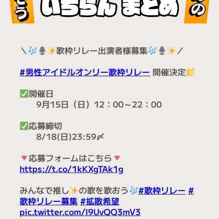
＼
歌枠リレー出演者様募集
／
#男性アイドルオンリー歌枠リレー
開催決定
開催日
9月15日（日）12：00～22：00
応募締切
8/18(日)23:59〆
応募フォームはこちら
https://t.co/1kKXgTAk1g
みんなで推し
の歌を歌おう
#歌枠リレー
#
歌枠リレー募集
#拡散希望
pic.twitter.com/l9UvQQ3mV3