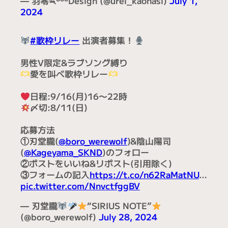
— 羽零𓆗ºººDesign (@urei_kaonasi)
July 1,
2024
#歌枠リレー
出演者募集！
男性V限定&ラブソング縛り
愛を叫べ歌枠リレー
日程:9/16(月)16〜22時
〆切:8/11(日)
応募方法
①刃堂朧(
@boro_werewolf
)&陰山陽司
(
@Kageyama_SKND
)のフォロー
②ポストをいいね&リポスト(引用除く)
③フォームの記入
https://t.co/n62RaMatNU
…
pic.twitter.com/NnvctfggBV
— 刃堂朧
“SIRIUS NOTE”