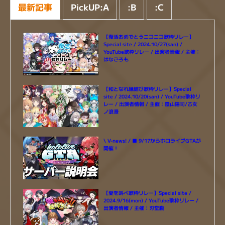
最新記事
PickUP:A
:
B
:
C
【復活おめでとうニコニコ歌枠リレー】
Special site / 2024.10/27(san) /
YouTube歌枠リレー / 出演者情報 / 主催：
はなごろも
【和となれ縁結び歌枠リレー】Special
site / 2024.10/20(san) / YouTube歌枠リ
レー / 出演者情報 / 主催：陰山陽司/乙女
ノ浪漫
\ V-news! / ■ 9/17からホロライブGTAが
開催！
【愛を叫べ歌枠リレー】Special site /
2024.9/16(mon) / YouTube歌枠リレー /
出演者情報 / 主催：刃堂朧