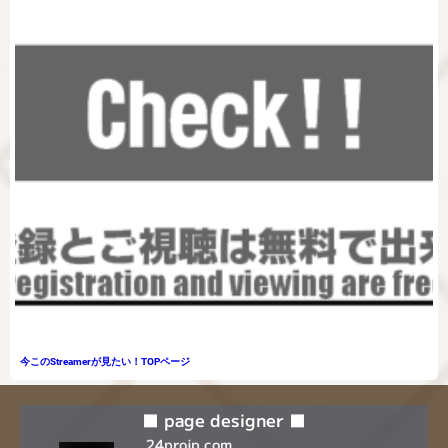
今このStreamerが見たい！TOPページ
■ page designer ■
24projp.com