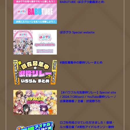
BABUTUBE -ばぶグラ動画まとめ-
ばぶグラ Special website
#現在募集中の歌枠リレーまとめ
【#パワフル元気歌枠リレー】Special site
/ 2024.7/28(san) / YouTube歌枠リレー /
出演者情報 / 主催：伏見野うた
ロゴを作成させていただきました！音頭・
ルゥ様主催「#男性アイドルオンリー歌枠