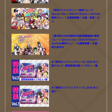
【男性アイドルオンリー歌枠リレー】
Special site / 2024.9/15(san) / YouTube
歌枠リレー / 出演者情報 / 主催：音頭・ル
ゥ
【第3回#U3000昭和平成前期歌謡曲V歌枠
リレー】Special site / 2024.9/14(sat) /
YouTube歌枠リレー / 出演者情報 / 主催：
鈴之枝みな
#バ美肉ロックフェスティバル 2024 をご
紹介Vol.2！運営委員会様インタビュー編
#バ美肉ロックフェスティバル 2024 をご
紹介！