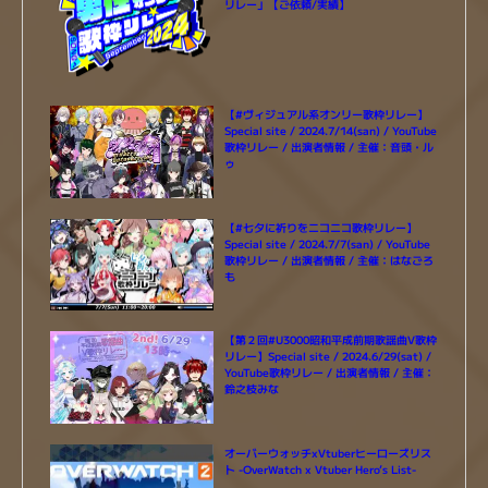
リレー」【ご依頼/実績】
【#ヴィジュアル系オンリー歌枠リレー】
Special site / 2024.7/14(san) / YouTube
歌枠リレー / 出演者情報 / 主催：音頭・ル
ゥ
【#七夕に祈りをニコニコ歌枠リレー】
Special site / 2024.7/7(san) / YouTube
歌枠リレー / 出演者情報 / 主催：はなごろ
も
【第２回#U3000昭和平成前期歌謡曲V歌枠
リレー】Special site / 2024.6/29(sat) /
YouTube歌枠リレー / 出演者情報 / 主催：
鈴之枝みな
オーバーウォッチxVtuberヒーローズリス
ト -OverWatch x Vtuber Hero’s List-