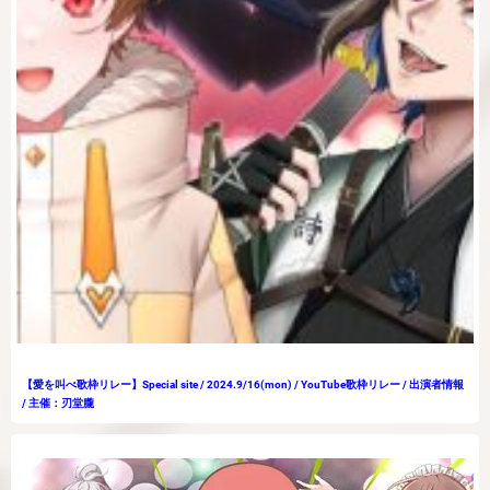
【愛を叫べ歌枠リレー】Special site / 2024.9/16(mon) / YouTube歌枠リレー / 出演者情報
/ 主催：刃堂朧