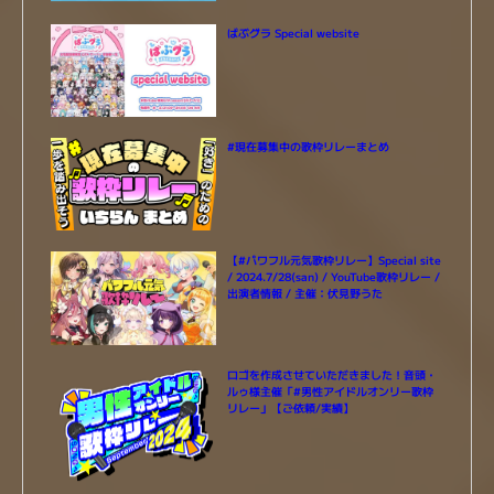
ばぶグラ Special website
#現在募集中の歌枠リレーまとめ
【#パワフル元気歌枠リレー】Special site
/ 2024.7/28(san) / YouTube歌枠リレー /
出演者情報 / 主催：伏見野うた
ロゴを作成させていただきました！音頭・
ルゥ様主催「#男性アイドルオンリー歌枠
リレー」【ご依頼/実績】