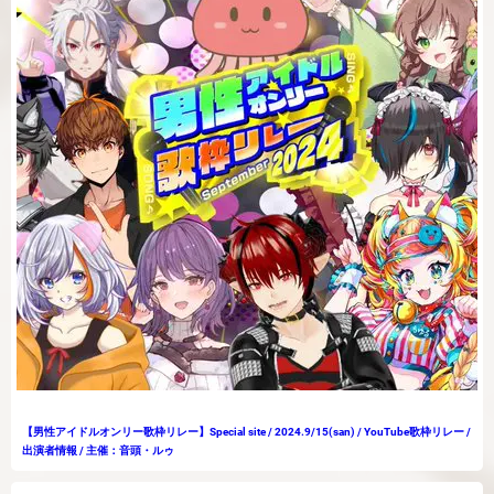
【男性アイドルオンリー歌枠リレー】Special site / 2024.9/15(san) / YouTube歌枠リレー /
出演者情報 / 主催：音頭・ルゥ