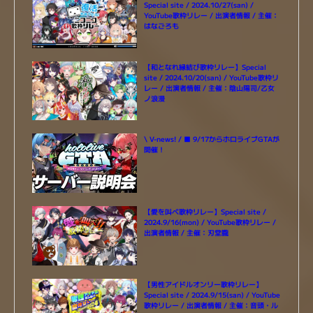
Special site / 2024.10/27(san) /
YouTube歌枠リレー / 出演者情報 / 主催：
はなごろも
【和となれ縁結び歌枠リレー】Special
site / 2024.10/20(san) / YouTube歌枠リ
レー / 出演者情報 / 主催：陰山陽司/乙女
ノ浪漫
\ V-news! / ■ 9/17からホロライブGTAが
開催！
【愛を叫べ歌枠リレー】Special site /
2024.9/16(mon) / YouTube歌枠リレー /
出演者情報 / 主催：刃堂朧
【男性アイドルオンリー歌枠リレー】
Special site / 2024.9/15(san) / YouTube
歌枠リレー / 出演者情報 / 主催：音頭・ル