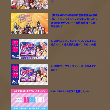
ゥ
【第3回#U3000昭和平成前期歌謡曲V歌枠
リレー】Special site / 2024.9/14(sat) /
YouTube歌枠リレー / 出演者情報 / 主催：
鈴之枝みな
#バ美肉ロックフェスティバル 2024 をご
紹介Vol.2！運営委員会様インタビュー編
#バ美肉ロックフェスティバル 2024 をご
紹介！
BABUTUBE -ばぶグラ動画まとめ-