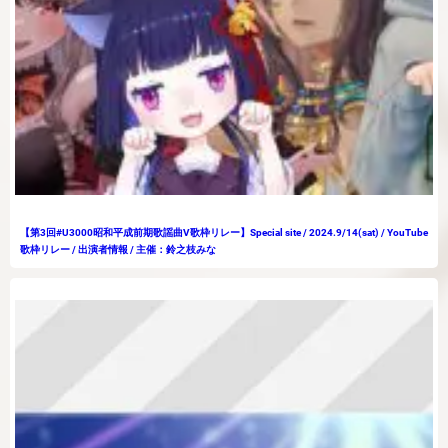
【第3回#U3000昭和平成前期歌謡曲V歌枠リレー】Special site / 2024.9/14(sat) / YouTube
歌枠リレー / 出演者情報 / 主催：鈴之枝みな