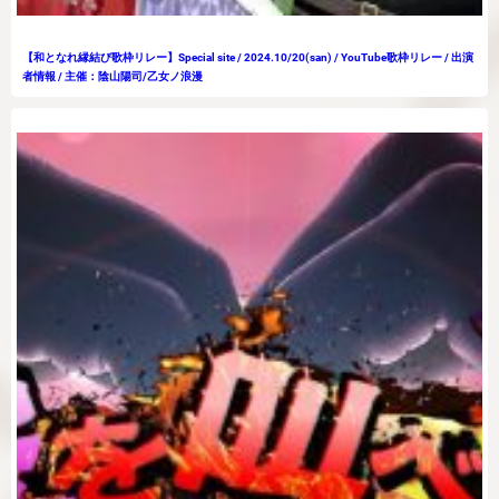
【和となれ縁結び歌枠リレー】Special site / 2024.10/20(san) / YouTube歌枠リレー / 出演
者情報 / 主催：陰山陽司/乙女ノ浪漫