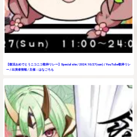
【復活おめでとうニコニコ歌枠リレー】Special site / 2024.10/27(san) / YouTube歌枠リレ
ー / 出演者情報 / 主催：はなごろも