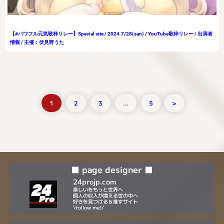
【#パワフル元気歌枠リレー】Special site / 2024.7/28(san) / YouTube歌枠リレー / 出演者
情報 / 主催：伏見野うた
1
2
3
…
5
>
■ page designer ■
24projp.com
楽しいをもっと世界へ
個人の収入が増える世の中へ
好きを見つける＆推すサイト
\follow me!/