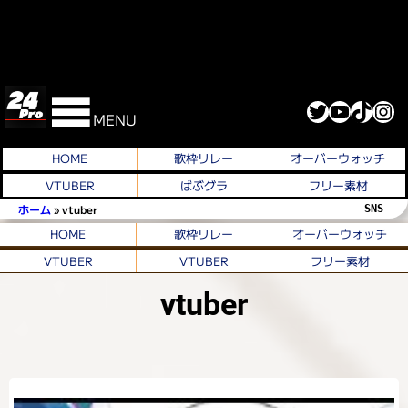
Twitter
YouTube
TikTok
Instagram
MENU
HOME
歌枠リレー
オーバーウォッチ
VTUBER
ばぶグラ
フリー素材
ホーム
»
vtuber
SNS 
HOME
歌枠リレー
オーバーウォッチ
VTUBER
VTUBER
フリー素材
vtuber