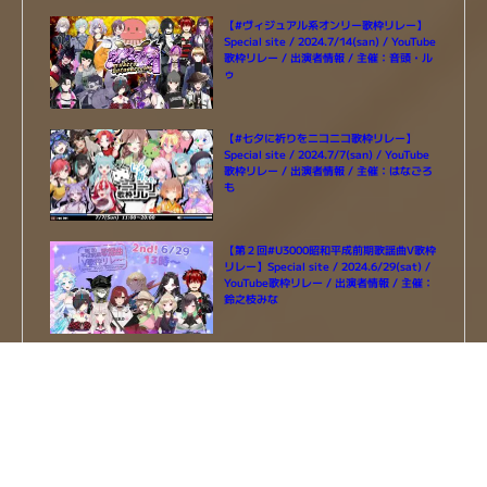
【#ヴィジュアル系オンリー歌枠リレー】
Special site / 2024.7/14(san) / YouTube
歌枠リレー / 出演者情報 / 主催：音頭・ル
ゥ
【#七夕に祈りをニコニコ歌枠リレー】
Special site / 2024.7/7(san) / YouTube
歌枠リレー / 出演者情報 / 主催：はなごろ
も
【第２回#U3000昭和平成前期歌謡曲V歌枠
リレー】Special site / 2024.6/29(sat) /
YouTube歌枠リレー / 出演者情報 / 主催：
鈴之枝みな
オーバーウォッチxVtuberヒーローズリス
ト -OverWatch x Vtuber Hero’s List-
【第３回#MsV歌枠リレー】Special site /