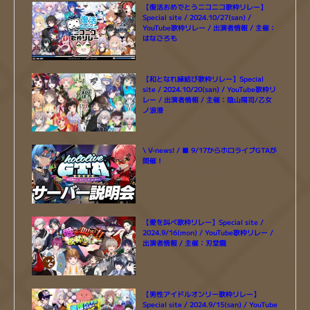
【復活おめでとうニコニコ歌枠リレー】
Special site / 2024.10/27(san) /
YouTube歌枠リレー / 出演者情報 / 主催：
はなごろも
【和となれ縁結び歌枠リレー】Special
site / 2024.10/20(san) / YouTube歌枠リ
レー / 出演者情報 / 主催：陰山陽司/乙女
ノ浪漫
\ V-news! / ■ 9/17からホロライブGTAが
開催！
【愛を叫べ歌枠リレー】Special site /
2024.9/16(mon) / YouTube歌枠リレー /
出演者情報 / 主催：刃堂朧
【男性アイドルオンリー歌枠リレー】
Special site / 2024.9/15(san) / YouTube