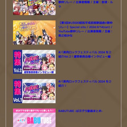
歌枠リレー / 出演者情報 / 主催：音頭・ル
ゥ
【第3回#U3000昭和平成前期歌謡曲V歌枠
リレー】Special site / 2024.9/14(sat) /
YouTube歌枠リレー / 出演者情報 / 主催：
鈴之枝みな
#バ美肉ロックフェスティバル 2024 をご
紹介Vol.2！運営委員会様インタビュー編
#バ美肉ロックフェスティバル 2024 をご
紹介！
BABUTUBE -ばぶグラ動画まとめ-