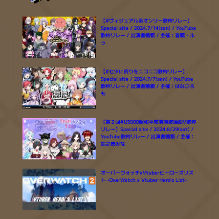
【#ヴィジュアル系オンリー歌枠リレー】
Special site / 2024.7/14(san) / YouTube
歌枠リレー / 出演者情報 / 主催：音頭・ル
ゥ
【#七夕に祈りをニコニコ歌枠リレー】
Special site / 2024.7/7(san) / YouTube
歌枠リレー / 出演者情報 / 主催：はなごろ
も
【第２回#U3000昭和平成前期歌謡曲V歌枠
リレー】Special site / 2024.6/29(sat) /
YouTube歌枠リレー / 出演者情報 / 主催：
鈴之枝みな
オーバーウォッチxVtuberヒーローズリス
ト -OverWatch x Vtuber Hero’s List-