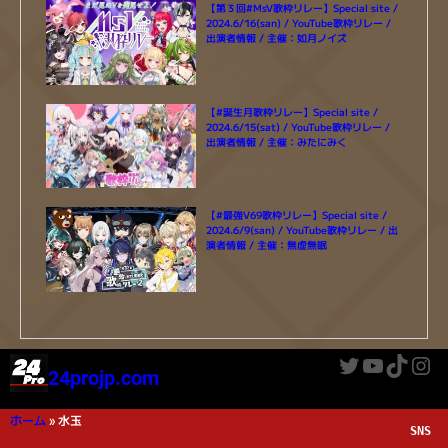
【第３回#MsV歌枠リレー】Special site /
2024.6/16(san) / YouTube歌枠リレー /
出演者情報 / 主催：如月ノイズ
【#誕生月歌枠リレー】Special site /
2024.6/15(sat) / YouTube歌枠リレー /
出演者情報 / 主催：みたにみく
【#最強V69歌枠リレー】Special site /
2024.6/9(san) / YouTube歌枠リレー / 出
演者情報 / 主催：無虚無眠
Twitter
YouTube
TikTok
Instagram
24projp.com
ホーム
»
水玉
SNS 