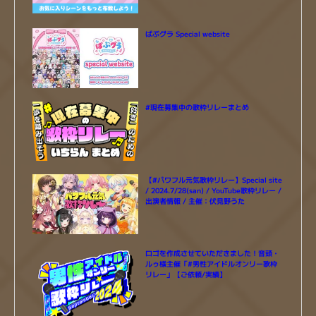
ばぶグラ Special website
#現在募集中の歌枠リレーまとめ
【#パワフル元気歌枠リレー】Special site
/ 2024.7/28(san) / YouTube歌枠リレー /
出演者情報 / 主催：伏見野うた
ロゴを作成させていただきました！音頭・
ルゥ様主催「#男性アイドルオンリー歌枠
リレー」【ご依頼/実績】