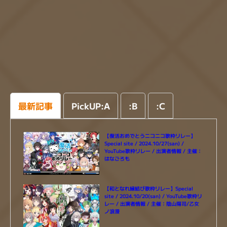
最新記事
PickUP:A
:
B
:
C
【復活おめでとうニコニコ歌枠リレー】
Special site / 2024.10/27(san) /
YouTube歌枠リレー / 出演者情報 / 主催：
はなごろも
【和となれ縁結び歌枠リレー】Special
site / 2024.10/20(san) / YouTube歌枠リ
レー / 出演者情報 / 主催：陰山陽司/乙女
ノ浪漫