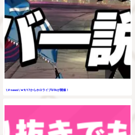
\ V-news! / ■ 9/17からホロライブGTAが開催！