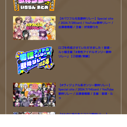
【#パワフル元気歌枠リレー】Special site
/ 2024.7/28(san) / YouTube歌枠リレー /
出演者情報 / 主催：伏見野うた
ロゴを作成させていただきました！音頭・
ルゥ様主催「#男性アイドルオンリー歌枠
リレー」【ご依頼/実績】
【#ヴィジュアル系オンリー歌枠リレー】
Special site / 2024.7/14(san) / YouTube
歌枠リレー / 出演者情報 / 主催：音頭・ル
ゥ
【#七夕に祈りをニコニコ歌枠リレー】
Special site / 2024.7/7(san) / YouTube
歌枠リレー / 出演者情報 / 主催：はなごろ
も