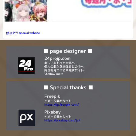
ばぶグラ Special website
■ page designer ■
24projp.com
楽しいをもっと世界へ
個人の収入が増える世の中へ
好きを見つける＆推すサイト
\follow me!/
■ Special thanks ■
Freepik
イメージ素材サイト
https://jp.freepik.com/
Pixabay
イメージ素材サイト
https://pixabay.com/ja/