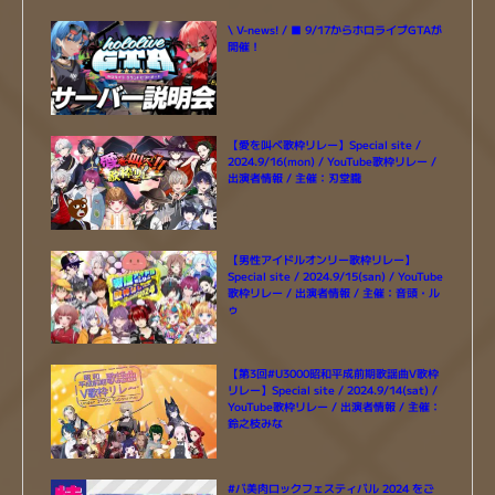
\ V-news! / ■ 9/17からホロライブGTAが
開催！
【愛を叫べ歌枠リレー】Special site /
2024.9/16(mon) / YouTube歌枠リレー /
出演者情報 / 主催：刃堂朧
【男性アイドルオンリー歌枠リレー】
Special site / 2024.9/15(san) / YouTube
歌枠リレー / 出演者情報 / 主催：音頭・ル
ゥ
【第3回#U3000昭和平成前期歌謡曲V歌枠
リレー】Special site / 2024.9/14(sat) /
YouTube歌枠リレー / 出演者情報 / 主催：
鈴之枝みな
#バ美肉ロックフェスティバル 2024 をご