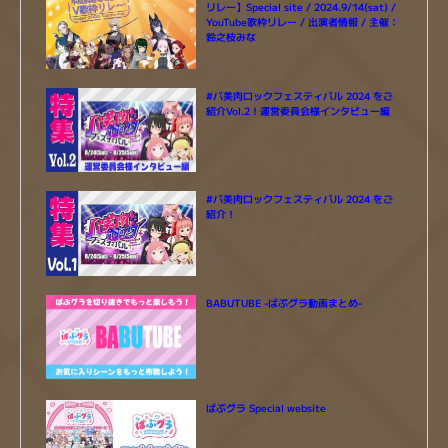
リレー】Special site / 2024.9/14(sat) /
YouTube歌枠リレー / 出演者情報 / 主催：
鈴之枝みな
#バ美肉ロックフェスティバル 2024 をご
紹介Vol.2！運営委員会様インタビュー編
#バ美肉ロックフェスティバル 2024 をご
紹介！
BABUTUBE -ばぶグラ動画まとめ-
ばぶグラ Special website