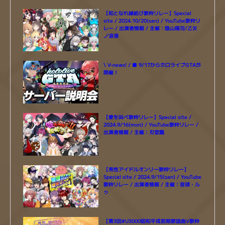
【和となれ縁結び歌枠リレー】Special
site / 2024.10/20(san) / YouTube歌枠リ
レー / 出演者情報 / 主催：陰山陽司/乙女
ノ浪漫
\ V-news! / ■ 9/17からホロライブGTAが
開催！
【愛を叫べ歌枠リレー】Special site /
2024.9/16(mon) / YouTube歌枠リレー /
出演者情報 / 主催：刃堂朧
【男性アイドルオンリー歌枠リレー】
Special site / 2024.9/15(san) / YouTube
歌枠リレー / 出演者情報 / 主催：音頭・ル
ゥ
【第3回#U3000昭和平成前期歌謡曲V歌枠