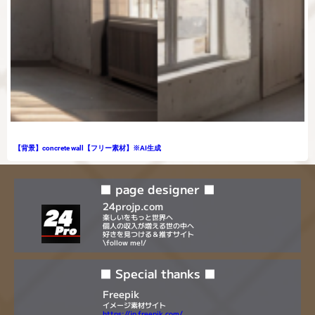
【背景】concrete wall【フリー素材】※AI生成
■ page designer ■
24projp.com
楽しいをもっと世界へ
個人の収入が増える世の中へ
好きを見つける＆推すサイト
\follow me!/
■ Special thanks ■
Freepik
イメージ素材サイト
https://jp.freepik.com/