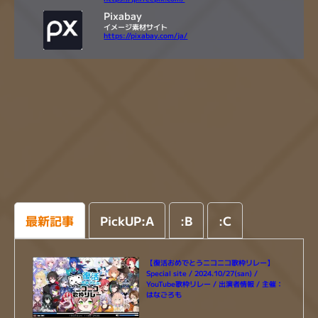
Pixabay
イメージ素材サイト
https://pixabay.com/ja/
最新記事
PickUP:A
:
B
:
C
【復活おめでとうニコニコ歌枠リレー】
Special site / 2024.10/27(san) /
YouTube歌枠リレー / 出演者情報 / 主催：
はなごろも