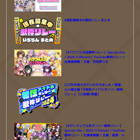
#現在募集中の歌枠リレーまとめ
【#パワフル元気歌枠リレー】Special site
/ 2024.7/28(san) / YouTube歌枠リレー /
出演者情報 / 主催：伏見野うた
ロゴを作成させていただきました！音頭・
ルゥ様主催「#男性アイドルオンリー歌枠
リレー」【ご依頼/実績】
【#ヴィジュアル系オンリー歌枠リレー】
Special site / 2024.7/14(san) / YouTube
歌枠リレー / 出演者情報 / 主催：音頭・ル
ゥ