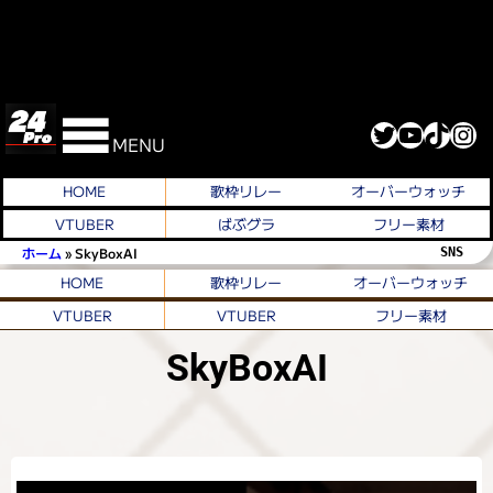
Twitter
YouTube
TikTok
Instagram
MENU
HOME
歌枠リレー
オーバーウォッチ
VTUBER
ばぶグラ
フリー素材
ホーム
»
SkyBoxAI
SNS 
HOME
歌枠リレー
オーバーウォッチ
VTUBER
VTUBER
フリー素材
SkyBoxAI