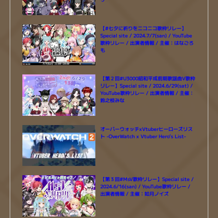
【#七夕に祈りをニコニコ歌枠リレー】
Special site / 2024.7/7(san) / YouTube
歌枠リレー / 出演者情報 / 主催：はなごろ
も
【第２回#U3000昭和平成前期歌謡曲V歌枠
リレー】Special site / 2024.6/29(sat) /
YouTube歌枠リレー / 出演者情報 / 主催：
鈴之枝みな
オーバーウォッチxVtuberヒーローズリス
ト -OverWatch x Vtuber Hero’s List-
【第３回#MsV歌枠リレー】Special site /
2024.6/16(san) / YouTube歌枠リレー /
出演者情報 / 主催：如月ノイズ