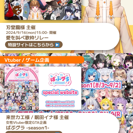
刃堂朧
様 主催
2024/9/16(mon)15:00- 開催
愛を叫べ歌枠リレー
特設サイトはこちらから
Vtuber / ゲーム企画
来世カエ
様 /
眠田イナ
様 主催
女性Vtuber限定GTA企画
ばぶグラ -season1-