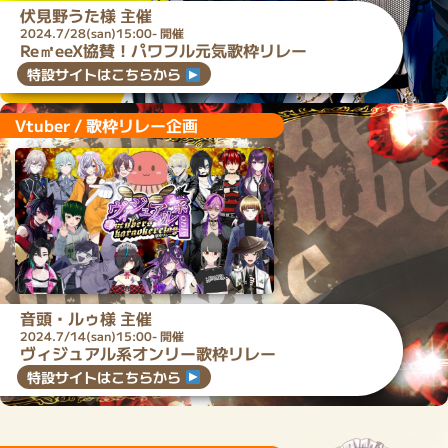
伏見野うた
様 主催
2024.7/28(san)15:00- 開催
Re㎡eeX協賛！パワフル元気歌枠リレー
特設サイトはこちらから
Vtuber / 歌枠リレー企画
音頭・ルゥ
様 主催
2024.7/14(san)15:00- 開催
ヴィジュアル系オンリー歌枠リレー
特設サイトはこちらから