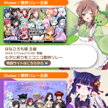
Vtuber / 歌枠リレー企画
はなごろも
様 主催
2024.7/7(san)15:00- 開催
七夕に祈りをニコニコ歌枠リレー
特設サイトはこちらから
Vtuber / 歌枠リレー企画