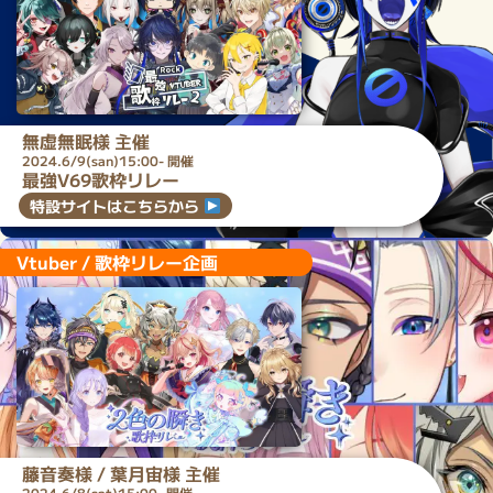
無虚無眠
様 主催
2024.6/9(san)15:00- 開催
最強V69歌枠リレー
特設サイトはこちらから
Vtuber / 歌枠リレー企画
藤音奏
様 /
葉月宙
様 主催
2024.6/8(sat)15:00- 開催