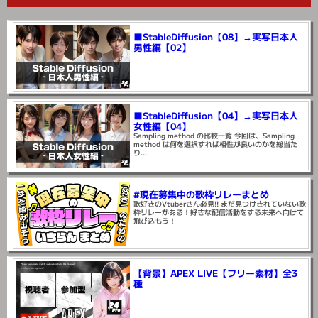
■StableDiffusion【08】→実写日本人
男性編【02】
■StableDiffusion【04】→実写日本人
女性編【04】
Sampling method の比較一覧 今回は、Sampling
method は何を選択すれば相性が良いのかを総当た
り...
#現在募集中の歌枠リレーまとめ
歌好きのVtuberさん必見!! まだ見つけきれていない歌
枠リレーがある！好きな配信活動をする未来へ向けて
飛び込もう！
【背景】APEX LIVE【フリー素材】全3
種