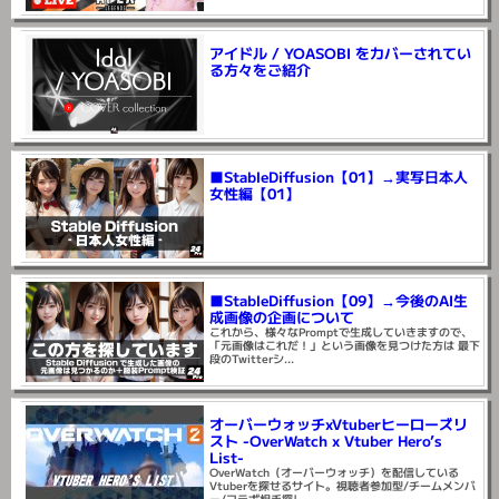
アイドル / YOASOBI をカバーされてい
る方々をご紹介
■StableDiffusion【01】→実写日本人
女性編【01】
■StableDiffusion【09】→今後のAI生
成画像の企画について
これから、様々なPromptで生成していきますので、
「元画像はこれだ！」という画像を見つけた方は 最下
段のTwitterシ...
オーバーウォッチxVtuberヒーローズリ
スト -OverWatch x Vtuber Hero’s
List-
OverWatch（オーバーウォッチ）を配信している
Vtuberを探せるサイト。視聴者参加型/チームメンバ
ー/コラボ相手探し...