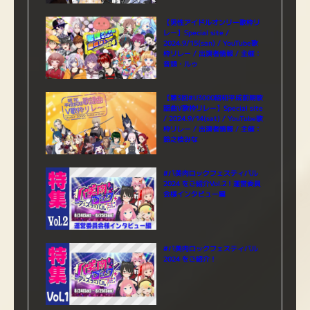
【男性アイドルオンリー歌枠リ
レー】Special site /
2024.9/15(san) / YouTube歌
枠リレー / 出演者情報 / 主催：
音頭・ルゥ
【第3回#U3000昭和平成前期歌
謡曲V歌枠リレー】Special site
/ 2024.9/14(sat) / YouTube歌
枠リレー / 出演者情報 / 主催：
鈴之枝みな
#バ美肉ロックフェスティバル
2024 をご紹介Vol.2！運営委員
会様インタビュー編
#バ美肉ロックフェスティバル
2024 をご紹介！