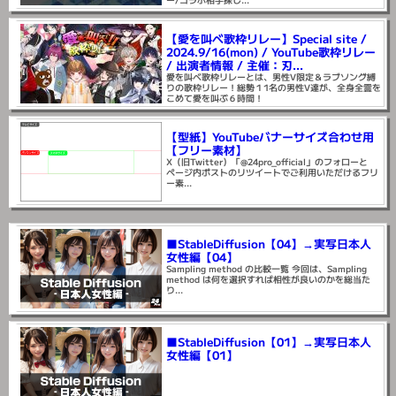
【愛を叫べ歌枠リレー】Special site /
2024.9/16(mon) / YouTube歌枠リレー
/ 出演者情報 / 主催：刃...
愛を叫べ歌枠リレーとは、男性V限定＆ラブソング縛
りの歌枠リレー！総勢１1名の男性V達が、全身全霊を
こめて愛を叫ぶ６時間！
【型紙】YouTubeバナーサイズ合わせ用
【フリー素材】
X（旧Twitter）「@24pro_official」のフォローと
ページ内ポストのリツイートでご利用いただけるフリ
ー素...
■StableDiffusion【04】→実写日本人
女性編【04】
Sampling method の比較一覧 今回は、Sampling
method は何を選択すれば相性が良いのかを総当た
り...
■StableDiffusion【01】→実写日本人
女性編【01】