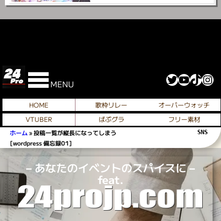
Twitter
YouTube
TikTok
Instagram
MENU
HOME
歌枠リレー
オーバーウォッチ
VTUBER
ばぶグラ
フリー素材
ホーム
»
投稿一覧が縦長になってしまう
SNS 
[wordpress 備忘録01]
– あなたのイベントのスパイスに –
feat.