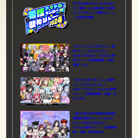
ロゴを作成させていただきまし
た！音頭・ルゥ様主催「#男性
アイドルオンリー歌枠リレー」
【ご依頼/実績】
【#ヴィジュアル系オンリー歌
枠リレー】Special site /
2024.7/14(san) / YouTube歌
枠リレー / 出演者情報 / 主催：
音頭・ルゥ
【#七夕に祈りをニコニコ歌枠
リレー】Special site /
2024.7/7(san) / YouTube歌枠
リレー / 出演者情報 / 主催：は
なごろも
【第２回#U3000昭和平成前期
歌謡曲V歌枠リレー】Special
site / 2024.6/29(sat) /
YouTube歌枠リレー / 出演者情
報 / 主催：鈴之枝みな