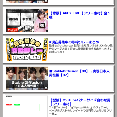
【背景】APEX LIVE【フリー素材】全3
種
#現在募集中の歌枠リレーまとめ
歌好きのVtuberさん必見!! まだ見つけきれていない歌
枠リレーがある！好きな配信活動をする未来へ向けて
飛び込もう！
■StableDiffusion【08】→実写日本人
男性編【02】
【型紙】YouTubeバナーサイズ合わせ用
【フリー素材】
X（旧Twitter）「@24pro_official」のフォローと
ページ内ポストのリツイートでご利用いただけるフリ
ー素...