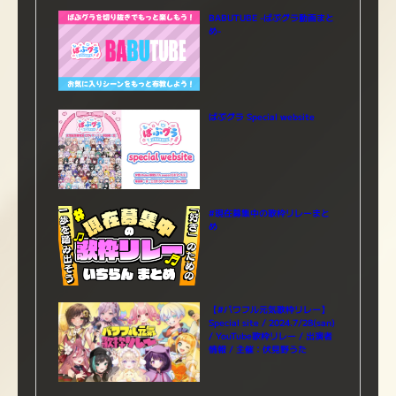
BABUTUBE -ばぶグラ動画まと
め-
ばぶグラ Special website
#現在募集中の歌枠リレーまと
め
【#パワフル元気歌枠リレー】
Special site / 2024.7/28(san)
/ YouTube歌枠リレー / 出演者
情報 / 主催：伏見野うた