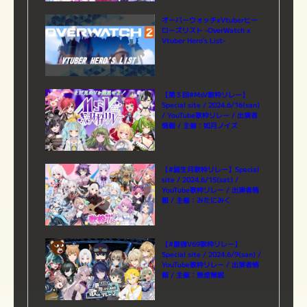
オーバーウォッチxVtuberヒー
ローズリスト -OverWatch x
Vtuber Hero’s List-
【第３回#MsV歌枠リレー】
Special site / 2024.6/16(san)
/ YouTube歌枠リレー / 出演者
情報 / 主催：如月ノイズ
【#誕生月歌枠リレー】Special
site / 2024.6/15(sat) /
YouTube歌枠リレー / 出演者情
報 / 主催：みたにみく
【#最強V69歌枠リレー】
Special site / 2024.6/9(san) /
YouTube歌枠リレー / 出演者情
報 / 主催：無虚無眠