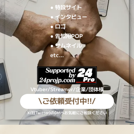
● 特設サイト
● インタビュー
● ロゴ
● 告知用POP
● サムネイル
etc…
Vtuber/Streamer/企業/団体様
\ご依頼受付中!!/
X(旧Twitter)のDMへお気軽にご相談ください