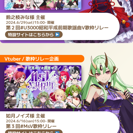
鈴之枝みな
様 主催
2024.6/29(sat)15:00- 開催
第２回#U3000昭和平成前期歌謡曲V歌枠リレー
特設サイトはこちらから
Vtuber / 歌枠リレー企画
如月ノイズ
様 主催
2024.6/16(san)15:00- 開催
第３回#MsV歌枠リレー