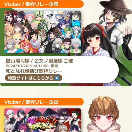
Vtuber / 歌枠リレー企画
陰山陽司
様 /
乙女ノ浪漫
様 主催
2024/10/20(sun) 11:00- 開催
和となれ縁結び歌枠リレー
特設サイトはこちらから
Vtuber / 歌枠リレー企画