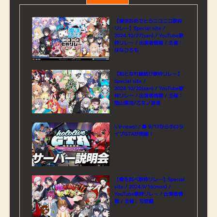
【復活おめでとうニコニコ歌枠
リレー】Special site /
2024.10/27(san) / YouTube歌
枠リレー / 出演者情報 / 主催：
はなごろも
【和となれ縁結び歌枠リレー】
Special site /
2024.10/20(san) / YouTube歌
枠リレー / 出演者情報 / 主催：
陰山陽司/乙女ノ浪漫
\ V-news! / ■ 9/17からホロラ
イブGTAが開催！
【愛を叫べ歌枠リレー】Special
site / 2024.9/16(mon) /
YouTube歌枠リレー / 出演者情
報 / 主催：刃堂朧