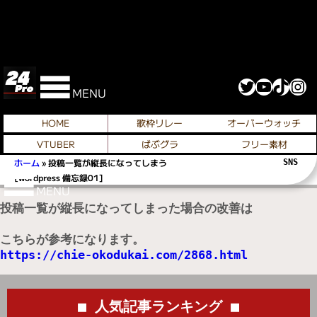
Twitter
YouTube
TikTok
Instagram
MENU
HOME
歌枠リレー
オーバーウォッチ
VTUBER
ばぶグラ
フリー素材
ホーム
»
投稿一覧が縦長になってしまう
SNS 
[wordpress 備忘録01]
MENU
投稿一覧が縦長になってしまった場合の改善は

https://chie-okodukai.com/2868.html
■ 人気記事ランキング ■