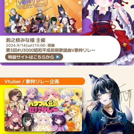
鈴之枝みな
様 主催
2024.9/14(sat)15:00- 開催
第3回#U3000昭和平成前期歌謡曲V歌枠リレー
特設サイトはこちらから
Vtuber / 歌枠リレー企画