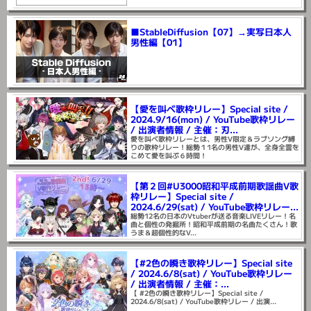
■StableDiffusion【07】→実写日本人
男性編【01】
【愛を叫べ歌枠リレー】Special site /
2024.9/16(mon) / YouTube歌枠リレー
/ 出演者情報 / 主催：刃...
愛を叫べ歌枠リレーとは、男性V限定＆ラブソング縛
りの歌枠リレー！総勢１1名の男性V達が、全身全霊を
こめて愛を叫ぶ６時間！
【第２回#U3000昭和平成前期歌謡曲V歌
枠リレー】Special site /
2024.6/29(sat) / YouTube歌枠リレー...
総勢12名の日本のVtuberが送る音楽LIVEリレー！名
曲と個性の発掘所！昭和平成前期の名曲たくさん！歌
うま＆超個性的なV...
【#2色の瞬き歌枠リレー】Special site
/ 2024.6/8(sat) / YouTube歌枠リレー
/ 出演者情報 / 主催：...
【 #2色の瞬き歌枠リレー】Special site /
2024.6/8(sat) / YouTube歌枠リレー / 出演...